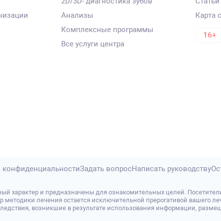
2D/3D- диагностика зубов
Статьи
низации
Анализы
Карта 
Комплексные программы
16+
Все услуги центра
 конфиденциальности
Задать вопрос
Написать руководству
Ос
ый характер и предназначены для ознакомительных целей. Посетител
р методики лечения остается исключительной прерогативой вашего леч
дствия, возникшие в результате использования информации, размещенно