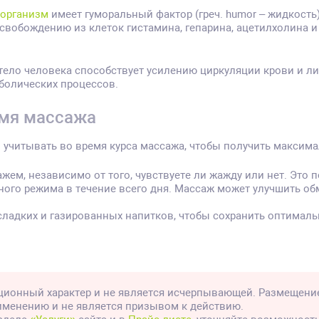
 организм
имеет гуморальный фактор (греч. humor – жидкость
вобождению из клеток гистамина, гепарина, ацетилхолина и
тело человека способствует усилению циркуляции крови и 
аболических процессов.
емя массажа
 учитывать во время курса массажа, чтобы получить максима
ем, независимо от того, чувствуете ли жажду или нет. Это 
ого режима в течение всего дня. Массаж может улучшить об
сладких и газированных напитков, чтобы сохранить оптималь
ионный характер и не является исчерпывающей. Размещени
рименению и не является призывом к действию.