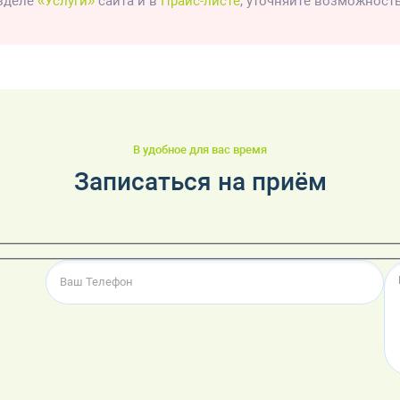
азделе
«Услуги»
сайта и в
Прайс-листе
, уточняйте возможност
В удобное для вас время
Записаться на приём