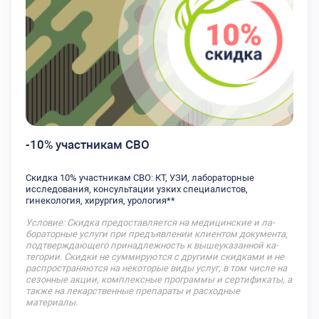
-10% участникам СВО
Скидка 10% участникам СВО: КТ, УЗИ, лабораторные
исследования, консультации узких специалистов,
гинекология, хирургия, урология**
Условие: Скид­ка пре­дос­тавля­ет­ся на ме­дицин­ские и ла­
бора­тор­ные ус­лу­ги при предъ­яв­ле­нии кли­ен­том до­кумен­та,
под­твержда­юще­го при­над­лежность к вы­ше­ука­зан­ной ка­
тего­ри­и. Скидки не суммируются с другими скидками и не
распространяются на некоторые виды услуг, в том числе на
сезонные акции, комплексные программы и сертификаты, а
также на лекарственные препараты и расходные
материалы.