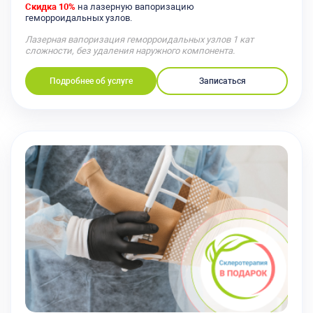
Скидка 10%
на лазерную вапоризацию
геморроидальных узлов.
Лазерная вапоризация геморроидальных узлов 1 кат
сложности, без удаления наружного компонента.
Подробнее об услуге
Записаться