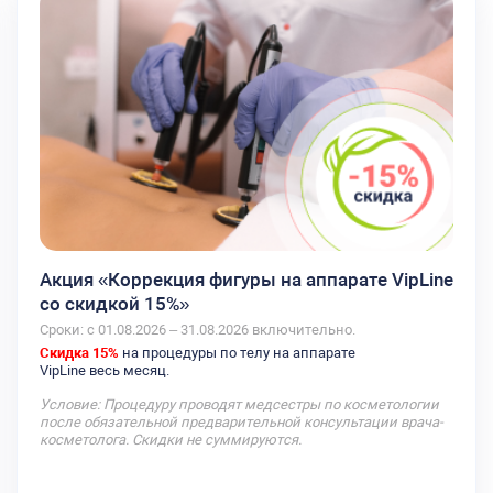
Акция «Коррекция фигуры на аппарате VipLine
со скидкой 15%»
Сроки: с 01.08.2026 – 31.08.2026 включительно.
Скидка 15%
на процедуры по телу на аппарате
VipLine весь месяц.
Условие: Процедуру проводят медсестры по косметологии
после обязательной предварительной консультации врача-
косметолога. Скидки не суммируются.