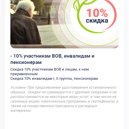
- 10% участникам ВОВ, инвалидам и
пенсионерам
Скидка 10% участникам ВОВ и лицам, к ним
приравненным
Скидка 10% инвалидам I, II группы, пенсионерам.
Условие: При предъявлении удостоверения установленного
образца. Скидки не суммируются с другими скидками и не
распространяются на некоторые виды услуг, в том числе на
сезонные акции, комплексные программы и сертификаты, а
также на лекарственные препараты и расходные
материалы.