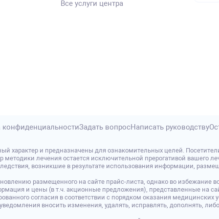
Все услуги центра
 конфиденциальности
Задать вопрос
Написать руководству
Ос
ый характер и предназначены для ознакомительных целей. Посетител
р методики лечения остается исключительной прерогативой вашего леч
дствия, возникшие в результате использования информации, размещенно
овлению размещенного на сайте прайс-листа, однако во избежание во
 Информация и цены (в т.ч. акционные предложения), представленные на
ованного согласия в соответствии с порядком оказания медицинских у
о уведомления вносить изменения, удалять, исправлять, дополнять, 