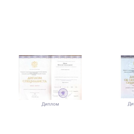
Ди
Диплом