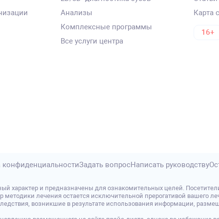
низации
Анализы
Карта 
Комплексные программы
16+
Все услуги центра
 конфиденциальности
Задать вопрос
Написать руководству
Ос
ый характер и предназначены для ознакомительных целей. Посетител
р методики лечения остается исключительной прерогативой вашего леч
дствия, возникшие в результате использования информации, размещенно