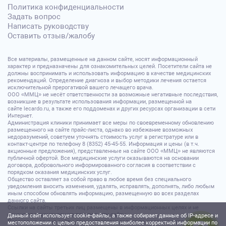
Политика конфиденциальности
Задать вопрос
Написать руководству
Оставить отзыв/жалобу
Все материалы, размещенные на данном сайте, носят информационный
характер и предназначены для ознакомительных целей. Посетители сайта не
должны воспринимать и использовать информацию в качестве медицинских
рекомендаций. Определение диагноза и выбор методики лечения остается
исключительной прерогативой вашего лечащего врача.
ООО «ММЦ» не несёт ответственности за возможные негативные последствия,
возникшие в результате использования информации, размещенной на
сайте lecardo.ru, а также его поддоменах и других ресурсах организации в сети
Интернет.
Администрация клиники принимает все меры по своевременному обновлению
размещенного на сайте прайс-листа, однако во избежание возможных
недоразумений, советуем уточнять стоимость услуг в регистратуре или в
контакт-центре по телефону 8 (8352) 45-45-55. Информация и цены (в т.ч.
акционные предложения), представленные на сайте ООО «ММЦ» не являются
публичной офертой. Все медицинские услуги оказываются на основании
договора, добровольного информированного согласия в соответствии с
порядком оказания медицинских услуг.
Общество оставляет за собой право в любое время без специального
уведомления вносить изменения, удалять, исправлять, дополнять, либо любым
иным способом обновлять информацию, размещенную во всех разделах
данного сайта.
Ссылки на сайты третьих лиц размещены в информационных целях и не
означают рекомендацию посетить эти сайты.
Данный сайт использует cookie-файлы, а также собирает данные об IP-адресе и
Переход на другие сайты осуществляется только по желанию посетителя. ООО
местоположении с целью предоставления наиболее корректной информации по