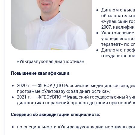
Диплом о высш
образовательн
«Чувашский гос
2007, квалифик
Удостоверение 
усовершенствов
терапевт» по с
Диплом о проф
государственна
«Ультразвуковая диагностика».
Повышение квалификации
:
2020 г. — ФГБОУ ДПО Российская медицинская акаде
программе «Ультразвуковая диагностика»;
2021 г. — ФГБОУВПО «Чувашский государственный уни
диагностика поражений органов дыхания при новой 
Сведения об аккредитации специалиста:
по специальности «Ультразвуковая диагностика» срок 