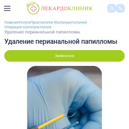
Главная
Услуги
Проктология (Колопроктология)
Операции колопроктолога
Удаление перианальной папилломы
Удаление перианальной папилломы
Записаться