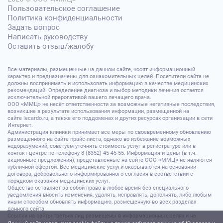
Пользовательское соглашение
Политика конфиденциальности
Задать вопрос
Написать руководству
Оставить отзыв/жалобу
Все материалы, размещенные на данном сайте, носят информационный
характер и предназначены для ознакомительных целей. Посетители сайта не
должны воспринимать и использовать информацию в качестве медицинских
рекомендаций. Определение диагноза и выбор методики лечения остается
исключительной прерогативой вашего лечащего врача.
ООО «ММЦ» не несёт ответственности за возможные негативные последствия,
возникшие в результате использования информации, размещенной на
сайте lecardo.ru, а также его поддоменах и других ресурсах организации в сети
Интернет.
Администрация клиники принимает все меры по своевременному обновлению
размещенного на сайте прайс-листа, однако во избежание возможных
недоразумений, советуем уточнять стоимость услуг в регистратуре или в
контакт-центре по телефону 8 (8352) 45-45-55. Информация и цены (в т.ч.
акционные предложения), представленные на сайте ООО «ММЦ» не являются
публичной офертой. Все медицинские услуги оказываются на основании
договора, добровольного информированного согласия в соответствии с
порядком оказания медицинских услуг.
Общество оставляет за собой право в любое время без специального
уведомления вносить изменения, удалять, исправлять, дополнять, либо любым
иным способом обновлять информацию, размещенную во всех разделах
данного сайта.
Ссылки на сайты третьих лиц размещены в информационных целях и не
означают рекомендацию посетить эти сайты.