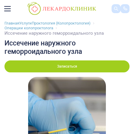
Главная
Услуги
Проктология (Колопроктология)
Операции колопроктолога
Иссечение наружного геморроидального узла
Иссечение наружного
геморроидального узла
Записаться