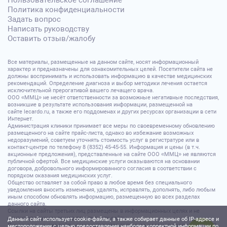
Пользовательское соглашение
Политика конфиденциальности
Задать вопрос
Написать руководству
Оставить отзыв/жалобу
Все материалы, размещенные на данном сайте, носят информационный
характер и предназначены для ознакомительных целей. Посетители сайта не
должны воспринимать и использовать информацию в качестве медицинских
рекомендаций. Определение диагноза и выбор методики лечения остается
исключительной прерогативой вашего лечащего врача.
ООО «ММЦ» не несёт ответственности за возможные негативные последствия,
возникшие в результате использования информации, размещенной на
сайте lecardo.ru, а также его поддоменах и других ресурсах организации в сети
Интернет.
Администрация клиники принимает все меры по своевременному обновлению
размещенного на сайте прайс-листа, однако во избежание возможных
недоразумений, советуем уточнять стоимость услуг в регистратуре или в
контакт-центре по телефону 8 (8352) 45-45-55. Информация и цены (в т.ч.
акционные предложения), представленные на сайте ООО «ММЦ» не являются
публичной офертой. Все медицинские услуги оказываются на основании
договора, добровольного информированного согласия в соответствии с
порядком оказания медицинских услуг.
Общество оставляет за собой право в любое время без специального
уведомления вносить изменения, удалять, исправлять, дополнять, либо любым
иным способом обновлять информацию, размещенную во всех разделах
данного сайта.
Ссылки на сайты третьих лиц размещены в информационных целях и не
означают рекомендацию посетить эти сайты.
Данный сайт использует cookie-файлы, а также собирает данные об IP-адресе и
Переход на другие сайты осуществляется только по желанию посетителя. ООО
местоположении с целью предоставления наиболее корректной информации по