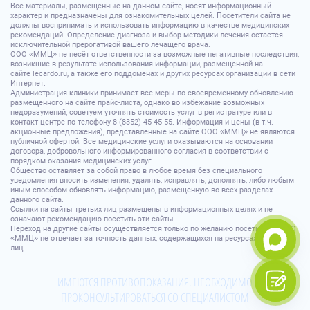
Все материалы, размещенные на данном сайте, носят информационный
характер и предназначены для ознакомительных целей. Посетители сайта не
должны воспринимать и использовать информацию в качестве медицинских
рекомендаций. Определение диагноза и выбор методики лечения остается
исключительной прерогативой вашего лечащего врача.
ООО «ММЦ» не несёт ответственности за возможные негативные последствия,
возникшие в результате использования информации, размещенной на
сайте lecardo.ru, а также его поддоменах и других ресурсах организации в сети
Интернет.
Администрация клиники принимает все меры по своевременному обновлению
размещенного на сайте прайс-листа, однако во избежание возможных
недоразумений, советуем уточнять стоимость услуг в регистратуре или в
контакт-центре по телефону 8 (8352) 45-45-55. Информация и цены (в т.ч.
акционные предложения), представленные на сайте ООО «ММЦ» не являются
публичной офертой. Все медицинские услуги оказываются на основании
договора, добровольного информированного согласия в соответствии с
порядком оказания медицинских услуг.
Общество оставляет за собой право в любое время без специального
уведомления вносить изменения, удалять, исправлять, дополнять, либо любым
иным способом обновлять информацию, размещенную во всех разделах
данного сайта.
Ссылки на сайты третьих лиц размещены в информационных целях и не
означают рекомендацию посетить эти сайты.
Переход на другие сайты осуществляется только по желанию посетителя. ООО
«ММЦ» не отвечает за точность данных, содержащихся на ресурсах третьих
лиц.
ИМЕЮТСЯ ПРОТИВОПОКАЗАНИЯ. НЕОБХОДИМО
ПРОКОНСУЛЬТИРОВАТЬСЯ СО СПЕЦИАЛИСТОМ