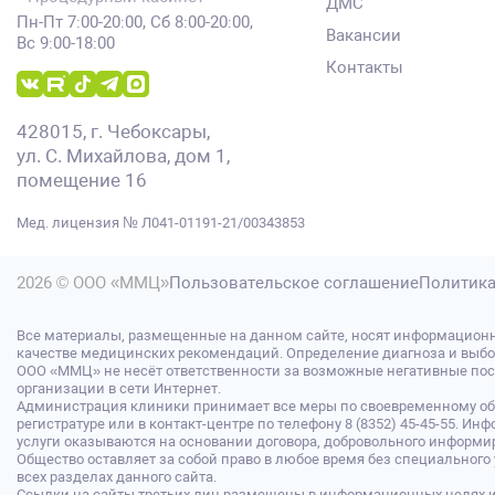
ДМС
Пн-Пт 7:00-20:00, Сб 8:00-20:00,
Вакансии
Вс 9:00-18:00
Контакты
428015, г. Чебоксары,
ул. С. Михайлова, дом 1,
помещение 16
Мед. лицензия № Л041-01191-21/00343853
2026 © ООО «ММЦ»
Пользовательское соглашение
Политика
Все материалы, размещенные на данном сайте, носят информационн
качестве медицинских рекомендаций. Определение диагноза и выбо
ООО «ММЦ» не несёт ответственности за возможные негативные после
организации в сети Интернет.
Администрация клиники принимает все меры по своевременному обн
регистратуре или в контакт-центре по телефону 8 (8352) 45-45-55.
услуги оказываются на основании договора, добровольного информир
Общество оставляет за собой право в любое время без специальног
всех разделах данного сайта.
Ссылки на сайты третьих лиц размещены в информационных целях и