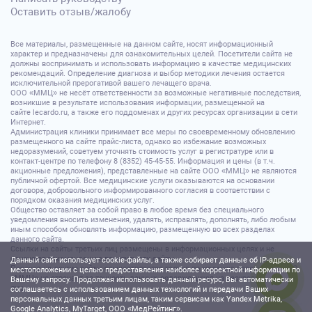
Оставить отзыв/жалобу
Все материалы, размещенные на данном сайте, носят информационный
характер и предназначены для ознакомительных целей. Посетители сайта не
должны воспринимать и использовать информацию в качестве медицинских
рекомендаций. Определение диагноза и выбор методики лечения остается
исключительной прерогативой вашего лечащего врача.
ООО «ММЦ» не несёт ответственности за возможные негативные последствия,
возникшие в результате использования информации, размещенной на
сайте lecardo.ru, а также его поддоменах и других ресурсах организации в сети
Интернет.
Администрация клиники принимает все меры по своевременному обновлению
размещенного на сайте прайс-листа, однако во избежание возможных
недоразумений, советуем уточнять стоимость услуг в регистратуре или в
контакт-центре по телефону 8 (8352) 45-45-55. Информация и цены (в т.ч.
акционные предложения), представленные на сайте ООО «ММЦ» не являются
публичной офертой. Все медицинские услуги оказываются на основании
договора, добровольного информированного согласия в соответствии с
порядком оказания медицинских услуг.
Общество оставляет за собой право в любое время без специального
уведомления вносить изменения, удалять, исправлять, дополнять, либо любым
иным способом обновлять информацию, размещенную во всех разделах
данного сайта.
Ссылки на сайты третьих лиц размещены в информационных целях и не
означают рекомендацию посетить эти сайты.
Данный сайт использует cookie-файлы, а также собирает данные об IP-адресе и
Переход на другие сайты осуществляется только по желанию посетителя. ООО
местоположении с целью предоставления наиболее корректной информации по
«ММЦ» не отвечает за точность данных, содержащихся на ресурсах третьих
Вашему запросу. Продолжая использовать данный ресурс, Вы автоматически
лиц.
соглашаетесь с использованием данных технологий и передачи Ваших
персональных данных третьим лицам, таким сервисам как Yandex Metrika,
Google Analytics, MyTarget, ООО «МедРейтинг».