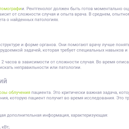
томографи
и. Рентгенолог должен быть готов моментально оце
висит от сложности случая и опыта врача. В среднем, опытно
ета о найденных патологиях.
руктуре и форме органов. Они помогают врачу лучше понять
трудоемкой задачей, которая требует специальных навыков и
о 2 часов в зависимости от сложности случая. Во время опи
 искать неправильности или патологии.
ий
озы облучения
пациента. Это критически важная задача, кот
ния, которую пациент получит во время исследования. Это тр
щая дополнительная информация, характеризующая:
 кВт;