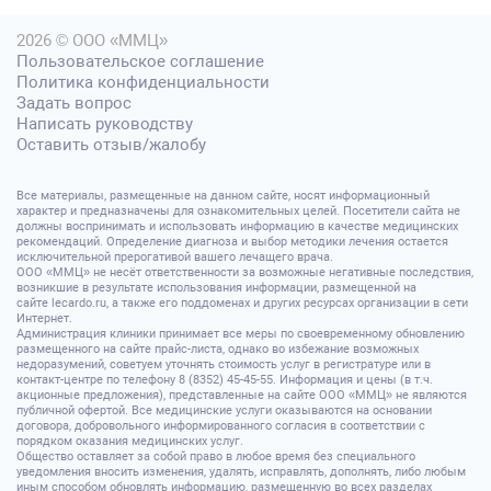
2026 © ООО «ММЦ»
Пользовательское соглашение
Политика конфиденциальности
Задать вопрос
Написать руководству
Оставить отзыв/жалобу
Все материалы, размещенные на данном сайте, носят информационный
характер и предназначены для ознакомительных целей. Посетители сайта не
должны воспринимать и использовать информацию в качестве медицинских
рекомендаций. Определение диагноза и выбор методики лечения остается
исключительной прерогативой вашего лечащего врача.
ООО «ММЦ» не несёт ответственности за возможные негативные последствия,
возникшие в результате использования информации, размещенной на
сайте lecardo.ru, а также его поддоменах и других ресурсах организации в сети
Интернет.
Администрация клиники принимает все меры по своевременному обновлению
размещенного на сайте прайс-листа, однако во избежание возможных
недоразумений, советуем уточнять стоимость услуг в регистратуре или в
контакт-центре по телефону 8 (8352) 45-45-55. Информация и цены (в т.ч.
акционные предложения), представленные на сайте ООО «ММЦ» не являются
публичной офертой. Все медицинские услуги оказываются на основании
договора, добровольного информированного согласия в соответствии с
порядком оказания медицинских услуг.
Общество оставляет за собой право в любое время без специального
уведомления вносить изменения, удалять, исправлять, дополнять, либо любым
иным способом обновлять информацию, размещенную во всех разделах