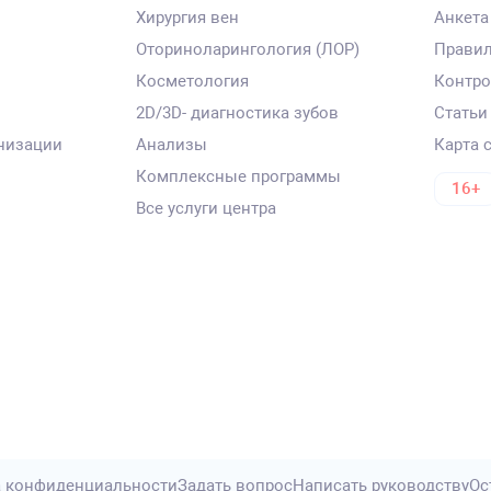
Хирургия вен
Анкета
Оториноларингология (ЛОР)
Правил
Косметология
Контро
2D/3D- диагностика зубов
Статьи
низации
Анализы
Карта 
Комплексные программы
16+
Все услуги центра
 конфиденциальности
Задать вопрос
Написать руководству
Ос