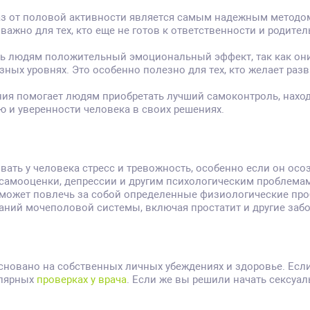
каз от половой активности является самым надежным методо
ажно для тех, кто еще не готов к ответственности и родител
 людям положительный эмоциональный эффект, так как они м
зных уровнях. Это особенно полезно для тех, кто желает раз
ия помогает людям приобретать лучший самоконтроль, наход
 и уверенности человека в своих решениях.
ать у человека стресс и тревожность, особенно если он осоз
самооценки, депрессии и другим психологическим проблемам
может повлечь за собой определенные физиологические пробл
аний мочеполовой системы, включая простатит и другие заб
новано на собственных личных убеждениях и здоровье. Если
улярных
проверках у врача
. Если же вы решили начать сексуа