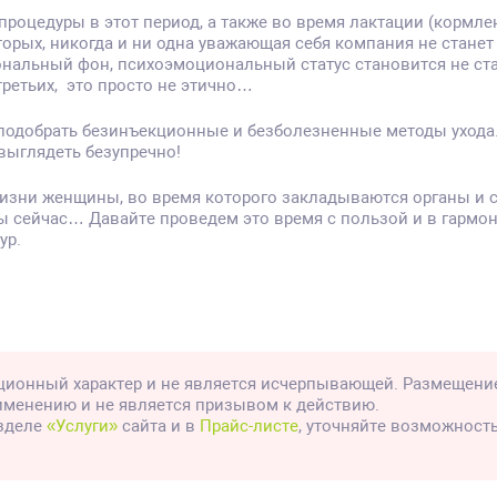
процедуры в этот период, а также во время лактации (кормл
торых, никогда и ни одна уважающая себя компания не стане
мональный фон, психоэмоциональный статус становится не ст
ретьих, это просто не этично…
подобрать безинъекционные и безболезненные методы ухода.
выглядеть безупречно!
жизни женщины, во время которого закладываются органы и с
ы сейчас… Давайте проведем это время с пользой и в гармон
ур.
ионный характер и не является исчерпывающей. Размещени
рименению и не является призывом к действию.
азделе
«Услуги»
сайта и в
Прайс-листе
, уточняйте возможност