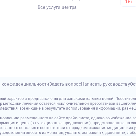
16+
Все услуги центра
 конфиденциальности
Задать вопрос
Написать руководству
Ос
ый характер и предназначены для ознакомительных целей. Посетител
р методики лечения остается исключительной прерогативой вашего леч
дствия, возникшие в результате использования информации, размещенно
овлению размещенного на сайте прайс-листа, однако во избежание во
 Информация и цены (в т.ч. акционные предложения), представленные на
ованного согласия в соответствии с порядком оказания медицинских у
о уведомления вносить изменения, удалять, исправлять, дополнять, 