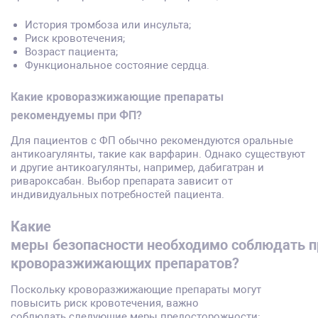
История тромбоза или инсульта;
Риск кровотечения;
Возраст пациента;
Функциональное состояние сердца.
Какие
кроворазжижающие
препараты
рекомендуемы
при
ФП?
Для пациентов с ФП обычно рекомендуются оральные
антикоагулянты, такие как варфарин. Однако существуют
и другие антикоагулянты, например, дабигатран и
ривароксабан. Выбор препарата зависит от
индивидуальных потребностей пациента.
Какие
меры
безопасности
необходимо
соблюдать
п
кроворазжижающих
препаратов?
Поскольку кроворазжижающие препараты могут
повысить риск кровотечения, важно
соблюдать следующие меры предосторожности: