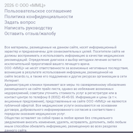
2026 © ООО «ММЦ»
Пользовательское соглашение
Политика конфиденциальности
Задать вопрос
Написать руководству
Оставить отзыв/жалобу
Все материалы, размещенные на данном сайте, носят информационный
характер и предназначены для ознакомительных целей. Посетители сайта не
должны воспринимать и использовать информацию в качестве медицинских
рекомендаций. Определение диагноза и выбор методики лечения остается
исключительной прерогативой вашего лечащего врача.
ООО «ММЦ» не несёт ответственности за возможные негативные последствия,
возникшие в результате использования информации, размещенной на
сайте lecardo.ru, а также его поддоменах и других ресурсах организации в сети
Интернет.
Администрация клиники принимает все меры по своевременному обновлению
размещенного на сайте прайс-листа, однако во избежание возможных
недоразумений, советуем уточнять стоимость услуг в регистратуре или в
контакт-центре по телефону 8 (8352) 45-45-55. Информация и цены (в т.ч.
акционные предложения), представленные на сайте ООО «ММЦ» не являются
публичной офертой. Все медицинские услуги оказываются на основании
договора, добровольного информированного согласия в соответствии с
порядком оказания медицинских услуг.
Общество оставляет за собой право в любое время без специального
уведомления вносить изменения, удалять, исправлять, дополнять, либо любым
иным способом обновлять информацию, размещенную во всех разделах
данного сайта.