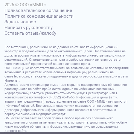
2026 © ООО «ММЦ»
Пользовательское соглашение
Политика конфиденциальности
Задать вопрос
Написать руководству
Оставить отзыв/жалобу
Все материалы, размещенные на данном сайте, носят информационный
характер и предназначены для ознакомительных целей. Посетители сайта не
должны воспринимать и использовать информацию в качестве медицинских
рекомендаций. Определение диагноза и выбор методики лечения остается
исключительной прерогативой вашего лечащего врача.
ООО «ММЦ» не несёт ответственности за возможные негативные последствия,
возникшие в результате использования информации, размещенной на
сайте lecardo.ru, а также его поддоменах и других ресурсах организации в сети
Интернет.
Администрация клиники принимает все меры по своевременному обновлению
размещенного на сайте прайс-листа, однако во избежание возможных
недоразумений, советуем уточнять стоимость услуг в регистратуре или в
контакт-центре по телефону 8 (8352) 45-45-55. Информация и цены (в т.ч.
акционные предложения), представленные на сайте ООО «ММЦ» не являются
публичной офертой. Все медицинские услуги оказываются на основании
договора, добровольного информированного согласия в соответствии с
порядком оказания медицинских услуг.
Общество оставляет за собой право в любое время без специального
уведомления вносить изменения, удалять, исправлять, дополнять, либо любым
иным способом обновлять информацию, размещенную во всех разделах
данного сайта.